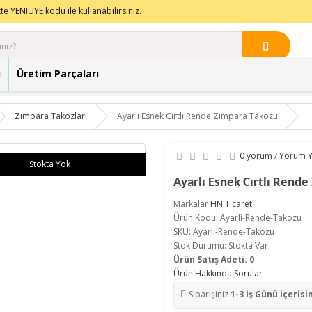
te YENIUYE kodu ile kullanabilirsiniz.
ı
Üretim Parçaları
Zımpara Takozları
Ayarlı Esnek Cırtlı Rende Zımpara Takozu
0 yorum
/
Yorum 
Stokta Yok
Ayarlı Esnek Cırtlı Rend
Markalar
HN Ticaret
Ürün Kodu: Ayarli-Rende-Takozu
SKU: Ayarli-Rende-Takozu
Stok Durumu: Stokta Var
Ürün Satış Adeti: 0
Ürün Hakkında Sorular
Siparişiniz
1-3 İş Günü İçerisi