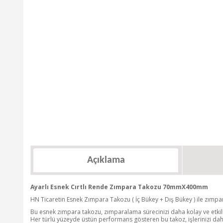
Açıklama
Ayarlı Esnek Cırtlı Rende Zımpara Takozu 70mmX400mm
HN Ticaretin Esnek Zımpara Takozu ( İç Bükey + Dış Bükey ) ile zımpara
Bu esnek zımpara takozu, zımparalama sürecinizi daha kolay ve etkil
Her türlü yüzeyde üstün performans gösteren bu takoz, işlerinizi da