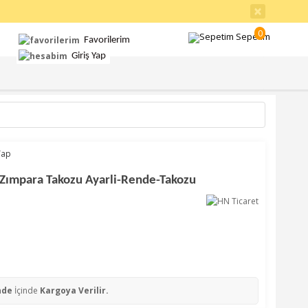
×
iletisim@hnticaret.com
Sipariş Takip
Yardım
İletişim
0
Sepetim
Favorilerim
Giriş Yap
Yap
e Zımpara Takozu Ayarli-Rende-Takozu
nde
İçinde
Kargoya Verilir.