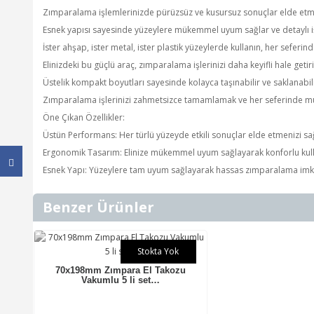
Zımparalama işlemlerinizde pürüzsüz ve kusursuz sonuçlar elde etme
Esnek yapısı sayesinde yüzeylere mükemmel uyum sağlar ve detaylı iş
İster ahşap, ister metal, ister plastik yüzeylerde kullanın, her sefer
Elinizdeki bu güçlü araç, zımparalama işlerinizi daha keyifli hale getirir
Üstelik kompakt boyutları sayesinde kolayca taşınabilir ve saklanabili
Zımparalama işlerinizi zahmetsizce tamamlamak ve her seferinde mü
Öne Çıkan Özellikler:
Üstün Performans: Her türlü yüzeyde etkili sonuçlar elde etmenizi sa
Ergonomik Tasarım: Elinize mükemmel uyum sağlayarak konforlu kul
Esnek Yapı: Yüzeylere tam uyum sağlayarak hassas zımparalama imka
Benzer Ürünler
Stokta Yok
70x198mm Zımpara El Takozu
Vakumlu 5 li set…