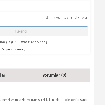
1117 kez incelendi
0 Favori
Tükendi
karşılaştır
WhatsApp Sipariş
de Zımpara Takozu
,
,
lar
Yorumlar (0)
kemmel uyum sağlar ve uzun süreli kullanımlarda bile konfor sunar.