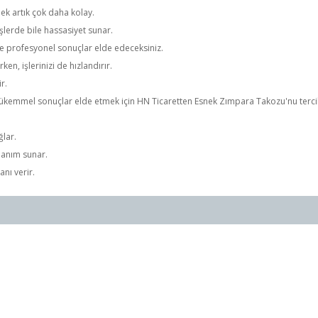
k artık çok daha kolay.
lerde bile hassasiyet sunar.
inde profesyonel sonuçlar elde edeceksiniz.
ken, işlerinizi de hızlandırır.
r.
kemmel sonuçlar elde etmek için HN Ticaretten Esnek Zımpara Takozu'nu terci
ğlar.
lanım sunar.
nı verir.