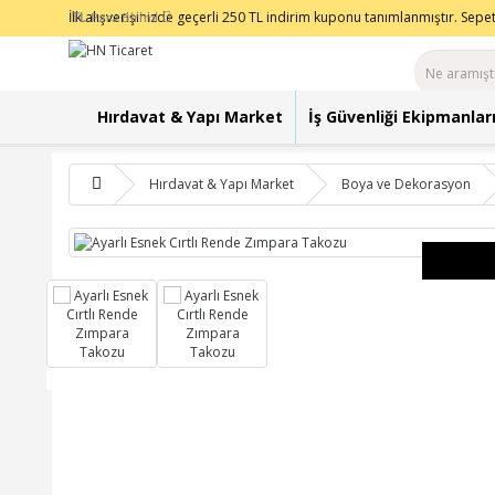
0501 331 9500
İlk alışverişinizde geçerli 250 TL indirim kuponu tanımlanmıştır. Sepet
Destek Hattı:
TL
Para Birimi
Hırdavat & Yapı Market
İş Güvenliği Ekipmanlar
Hırdavat & Yapı Market
Boya ve Dekorasyon