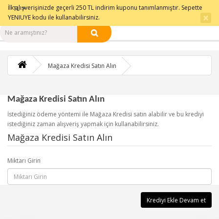
0501 331 9500
İlk alışverişinizde geçerli 250 TL indirim kuponu tanımlanmıştır. Sepette
Sipariş Takip
İletişim
TL
×
YENIUYE kodu ile kullanabilirsiniz.
Mağaza Kredisi Satın Alın
Mağaza Kredisi Satın Alın
İstediğiniz ödeme yöntemi ile Mağaza Kredisi satın alabilir ve bu krediyi
istediğiniz zaman alışveriş yapmak için kullanabilirsiniz.
Mağaza Kredisi Satın Alın
Miktarı Girin
Krediyi Ekle Devam et