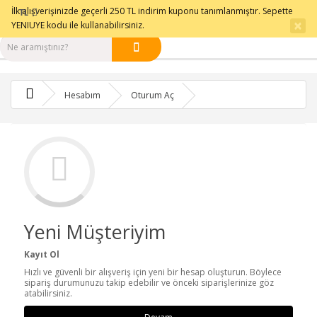
0501 331 9500
İlk alışverişinizde geçerli 250 TL indirim kuponu tanımlanmıştır. Sepette
Sipariş Takip
İletişim
TL
×
YENIUYE kodu ile kullanabilirsiniz.
Hesabım
Oturum Aç
Yeni Müşteriyim
Kayıt Ol
Hızlı ve güvenli bir alışveriş için yeni bir hesap oluşturun. Böylece
sipariş durumunuzu takip edebilir ve önceki siparişlerinize göz
atabilirsiniz.