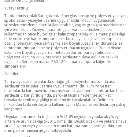
Darbe Direnci yüksektir.
Yüzey Hazırlığı
Temizlenmiş çıplak Sac, galvaniz, fiberglas, ahşap ve polyester yüzeyler,
Epoksi astarlı yüzeyler üzerine uygulanabilir. Macun uygulanacak
yüzeyler temizleme tineri kullanılarak kir, yağ ve gres gibi maddelerden
iyice temizlenir. Yüzeyde paslı bölgeler var ise temizleme tineri
kullanmadan önce bu bölgeler kalın zımpara kâğıdı ile metal parlaklığı
elde edilinceye kadar zımparalanır. Kusma yatkınlığı ve termoplastik
özelliği olmayan, iyice sertleşmiş eski boyalı yüzeyler iyi durumda ise
temizlenir, zımparalanır ve polyester macun uygulanır. Bunun dışında
kalan eski boyalı yüzeylerde metale kadar zımpara yapılmalıdır.
Polyester Macuna %1-2 oranında sertleştirici ilave edilir ve çelik ile
uygulanır. Sertleşen macun P80-180 numara zımpara kâğıdı ile
zımparalanır.
Öneriler
Tüm polyester macunlarda olduğu gibi, polyester macun da asit
sertleştiricili ürünler üzerine uygulanmamalıdır. Tüm Polyester
macunlarda kurumayı hızlandırmak amacıyla önerilen miktardan fazla
sertleştirici karıştırıldığında, peroksit kusma nedeniyle son kat
boyalarda renk değişikliği problemi ile karşılaşılabilir. Belirtilen
miktardan fazla sertleştirici kullanmayınız Macun ve sertleştiriciyi çok iyi
karıştırınız.
Uygulama ortamında bağıl nem %45-65 uygulama yapılacak yüzey,
ortam ve ürün sıcaklığı 5-30°C olmalıdır. Düşük sıcaklık ve yetersiz hava
sirkülâsyonu veya yüksek nem oranı kuruma zamanlarını geciktirir ve
ürün performansını negatif etkileyebilir