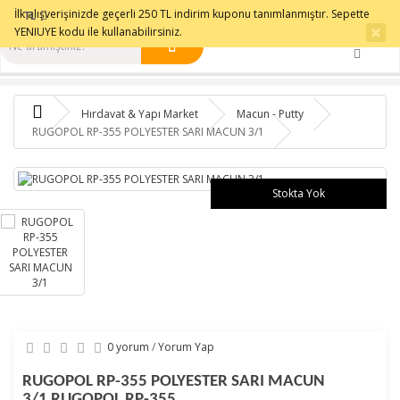
0501 331 9500
İlk alışverişinizde geçerli 250 TL indirim kuponu tanımlanmıştır. Sepette
Sipariş Takip
İletişim
TL
×
YENIUYE kodu ile kullanabilirsiniz.
Hırdavat & Yapı Market
Macun - Putty
RUGOPOL RP-355 POLYESTER SARI MACUN 3/1
Stokta Yok
0 yorum
/
Yorum Yap
RUGOPOL RP-355 POLYESTER SARI MACUN
3/1 RUGOPOL RP-355